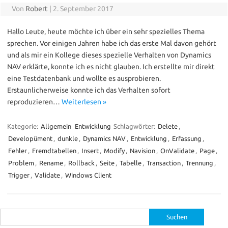
Von
Robert
|
2. September 2017
Hallo Leute, heute möchte ich über ein sehr spezielles Thema
sprechen. Vor einigen Jahren habe ich das erste Mal davon gehört
und als mir ein Kollege dieses spezielle Verhalten von Dynamics
NAV erklärte, konnte ich es nicht glauben. Ich erstellte mir direkt
eine Testdatenbank und wollte es ausprobieren.
Erstaunlicherweise konnte ich das Verhalten sofort
reproduzieren…
Weiterlesen »
Kategorie:
Allgemein
Entwicklung
Schlagwörter:
Delete
,
Developüment
,
dunkle
,
Dynamics NAV
,
Entwicklung
,
Erfassung
,
Fehler
,
Fremdtabellen
,
Insert
,
Modify
,
Navision
,
OnValidate
,
Page
,
Problem
,
Rename
,
Rollback
,
Seite
,
Tabelle
,
Transaction
,
Trennung
,
Trigger
,
Validate
,
Windows Client
Suche
nach: