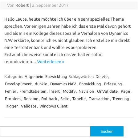
Von
Robert
|
2. September 2017
Hallo Leute, heute möchte ich über ein sehr spezielles Thema
sprechen. Vor einigen Jahren habe ich das erste Mal davon gehört
und als mir ein Kollege dieses spezielle Verhalten von Dynamics
NAV erklärte, konnte ich es nicht glauben. Ich erstellte mir direkt
eine Testdatenbank und wollte es ausprobieren.
Erstaunlicherweise konnte ich das Verhalten sofort
reproduzieren…
Weiterlesen »
Kategorie:
Allgemein
Entwicklung
Schlagwörter:
Delete
,
Developüment
,
dunkle
,
Dynamics NAV
,
Entwicklung
,
Erfassung
,
Fehler
,
Fremdtabellen
,
Insert
,
Modify
,
Navision
,
OnValidate
,
Page
,
Problem
,
Rename
,
Rollback
,
Seite
,
Tabelle
,
Transaction
,
Trennung
,
Trigger
,
Validate
,
Windows Client
Suche
nach: