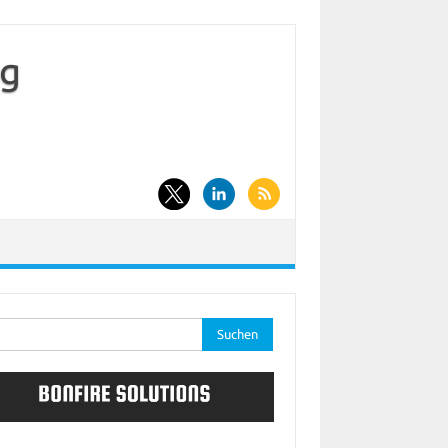
og
he
: