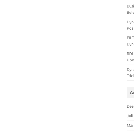
Bus
Bel
Dyn
Pos
FIL
Dyn
RDL
Übe
Dyn
Tric
A
Dez
Juli
Mär