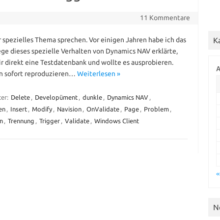
11 Kommentare
r spezielles Thema sprechen. Vor einigen Jahren habe ich das
K
ege dieses spezielle Verhalten von Dynamics NAV erklärte,
mir direkt eine Testdatenbank und wollte es ausprobieren.
A
en sofort reproduzieren…
Weiterlesen »
ter:
Delete
,
Developüment
,
dunkle
,
Dynamics NAV
,
en
,
Insert
,
Modify
,
Navision
,
OnValidate
,
Page
,
Problem
,
n
,
Trennung
,
Trigger
,
Validate
,
Windows Client
«
N