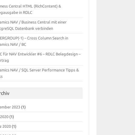
iness Central HTML (RichContent) &
egausgabe in RDLC
amics NAV / Business Central mit einer
tgreSQL Datenbank verbinden
TERGROUP(-1) – Cross Column Search in
amics NAV / BC
C für NAV Entwickler #6 – RDLC Belegdesign –
rtrag
amics NAV / SQL Server Performance Tipps &
ks
rchiv
ember 2023
(1)
 2020
(1)
z 2020
(1)