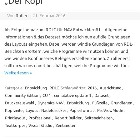
„Der Kopf“
Von
Robert
|
21. Februar 2016
Als Folgethema zum RDLC für NAV Entwickler #1 – Allgemeine
Informationen & das Dataset möchte ich nun auf die Grundlagen
des Layouts eingehen. Dabei werden wir die Grundlagen von RDL-
Berichten erörtern, welche Programme wir nutzen können und
wie wir den Kopf unseres Beleges erstellen können. Zu aller erst
sollten wir uns damit beschäftigen, welche Programme wir für…
Weiterlesen »
Kategorie:
Entwicklung
RDLC
Schlagwörter:
2016
,
Ausrichtung
,
Community Edition
,
CU 1
,
cumulative update 1
,
Dataset
,
Druckerauswahl
,
Dynamics NAV
,
Entwicklung
,
Fußzeile
,
Grundlagen
,
Kopfzeile
,
Layout
,
Nadeldrucker
,
Papierformat
,
PreViewMode
,
Printlayout
,
Professional
,
Report Builder
,
Seiteneinheiten
,
Textkörper
,
Visual Studio
,
Zentimeter