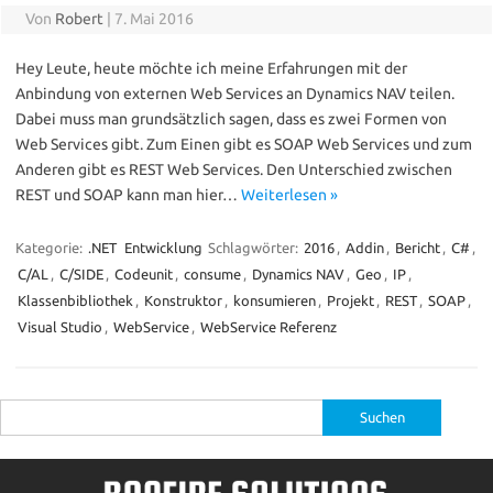
Von
Robert
|
7. Mai 2016
Hey Leute, heute möchte ich meine Erfahrungen mit der
Anbindung von externen Web Services an Dynamics NAV teilen.
Dabei muss man grundsätzlich sagen, dass es zwei Formen von
Web Services gibt. Zum Einen gibt es SOAP Web Services und zum
Anderen gibt es REST Web Services. Den Unterschied zwischen
REST und SOAP kann man hier…
Weiterlesen »
Kategorie:
.NET
Entwicklung
Schlagwörter:
2016
,
Addin
,
Bericht
,
C#
,
C/AL
,
C/SIDE
,
Codeunit
,
consume
,
Dynamics NAV
,
Geo
,
IP
,
Klassenbibliothek
,
Konstruktor
,
konsumieren
,
Projekt
,
REST
,
SOAP
,
Visual Studio
,
WebService
,
WebService Referenz
Suche
nach: