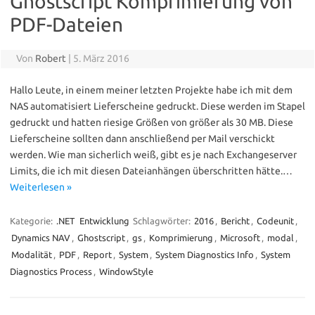
Ghostscript Komprimierung von
PDF-Dateien
Von
Robert
|
5. März 2016
Hallo Leute, in einem meiner letzten Projekte habe ich mit dem
NAS automatisiert Lieferscheine gedruckt. Diese werden im Stapel
gedruckt und hatten riesige Größen von größer als 30 MB. Diese
Lieferscheine sollten dann anschließend per Mail verschickt
werden. Wie man sicherlich weiß, gibt es je nach Exchangeserver
Limits, die ich mit diesen Dateianhängen überschritten hätte.…
Weiterlesen »
Kategorie:
.NET
Entwicklung
Schlagwörter:
2016
,
Bericht
,
Codeunit
,
Dynamics NAV
,
Ghostscript
,
gs
,
Komprimierung
,
Microsoft
,
modal
,
Modalität
,
PDF
,
Report
,
System
,
System Diagnostics Info
,
System
Diagnostics Process
,
WindowStyle