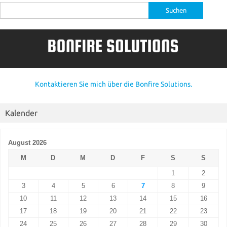
Suche
nach:
Kontaktieren Sie mich über die Bonfire Solutions.
Kalender
August 2026
M
D
M
D
F
S
S
1
2
3
4
5
6
7
8
9
10
11
12
13
14
15
16
17
18
19
20
21
22
23
24
25
26
27
28
29
30