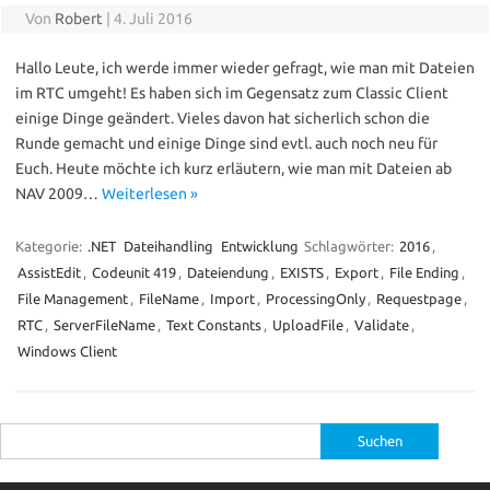
Von
Robert
|
4. Juli 2016
Hallo Leute, ich werde immer wieder gefragt, wie man mit Dateien
im RTC umgeht! Es haben sich im Gegensatz zum Classic Client
einige Dinge geändert. Vieles davon hat sicherlich schon die
Runde gemacht und einige Dinge sind evtl. auch noch neu für
Euch. Heute möchte ich kurz erläutern, wie man mit Dateien ab
NAV 2009…
Weiterlesen »
Kategorie:
.NET
Dateihandling
Entwicklung
Schlagwörter:
2016
,
AssistEdit
,
Codeunit 419
,
Dateiendung
,
EXISTS
,
Export
,
File Ending
,
File Management
,
FileName
,
Import
,
ProcessingOnly
,
Requestpage
,
RTC
,
ServerFileName
,
Text Constants
,
UploadFile
,
Validate
,
Windows Client
Suche
nach: