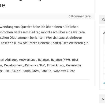
me
6 Kommentare
K
rwendung von Queries habe ich über einen nützlichen
prochen. In diesem Beitrag möchte ich über eine weitere
A
ischen Diagrammen, berichten. Wer sich zuerst einlesen
 ansehen (How to: Create Generic Charts). Des Weiteren gib
ter:
Abfrage
,
Auswertung
,
Balance
,
Balance (MW)
,
Best
en
,
Development
,
Dynamics NAV
,
Entwicklung
,
Generische
er
,
RTC
,
Saldo
,
Saldo (MW)
,
Tabelle
,
Windows Client
«
N