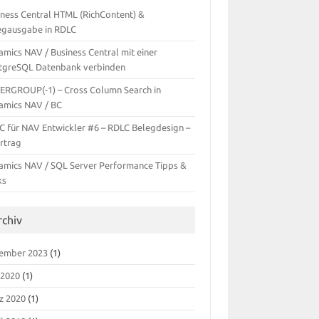
iness Central HTML (RichContent) &
egausgabe in RDLC
amics NAV / Business Central mit einer
tgreSQL Datenbank verbinden
TERGROUP(-1) – Cross Column Search in
amics NAV / BC
C für NAV Entwickler #6 – RDLC Belegdesign –
rtrag
amics NAV / SQL Server Performance Tipps &
ks
rchiv
ember 2023
(1)
 2020
(1)
z 2020
(1)