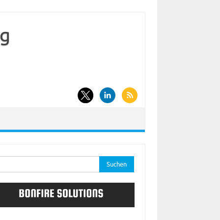
og
he
: