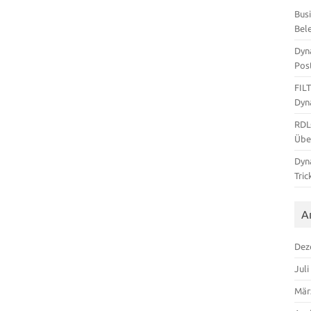
Bus
Bel
Dyn
Pos
FIL
Dyn
RDL
Übe
Dyn
Tric
A
Dez
Juli
Mär