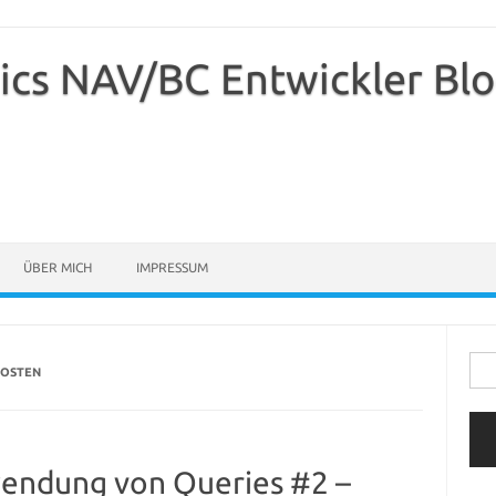
ics NAV/BC Entwickler Bl
ÜBER MICH
IMPRESSUM
Suc
POSTEN
nach
endung von Queries #2 –